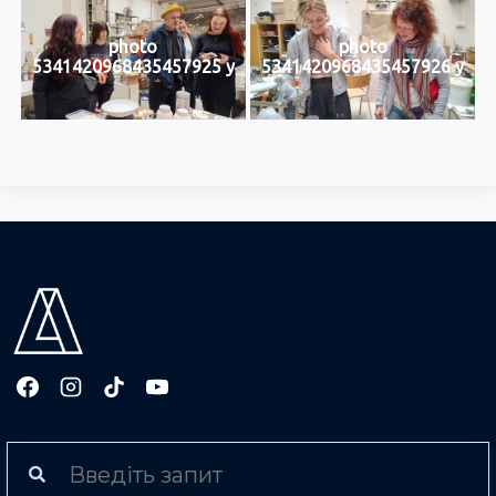
photo
photo
5341420968435457925 y
5341420968435457926 y