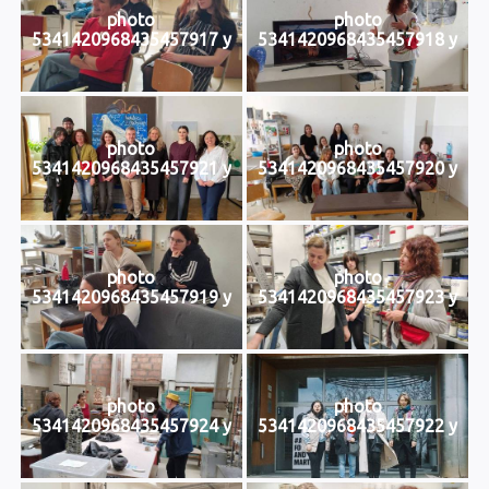
photo
photo
5341420968435457917 y
5341420968435457918 y
photo
photo
5341420968435457921 y
5341420968435457920 y
photo
photo
5341420968435457919 y
5341420968435457923 y
photo
photo
5341420968435457924 y
5341420968435457922 y