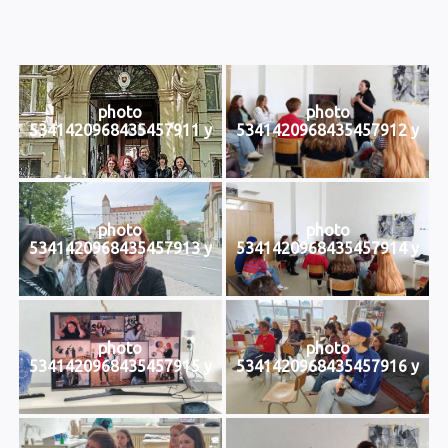
photo
photo
5341420968435457911 y
5341420968435457912 y
photo
photo
5341420968435457913 y
5341420968435457914 y
photo
photo
5341420968435457915 y
5341420968435457916 y