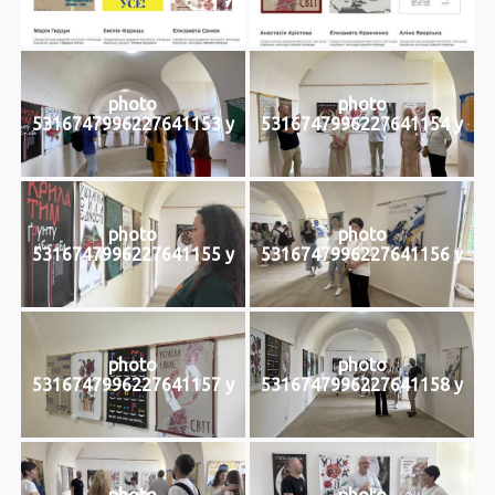
photo
photo
5316747996227641153 y
5316747996227641154 y
photo
photo
5316747996227641155 y
5316747996227641156 y
photo
photo
5316747996227641157 y
5316747996227641158 y
photo
photo