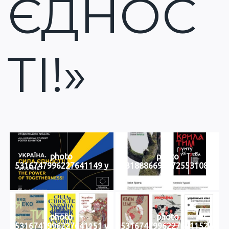
ЄДНОС
ТІ!»
photo
photo
5316747996227641149 y
5318886692372553108 y
photo
photo
5316747996227641151 y
5316747996227641152 y