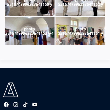
5316747996227641159 y
5316747996227641160 y
photo
photo
5316747996227641153 y-1
5316747996227641161 y