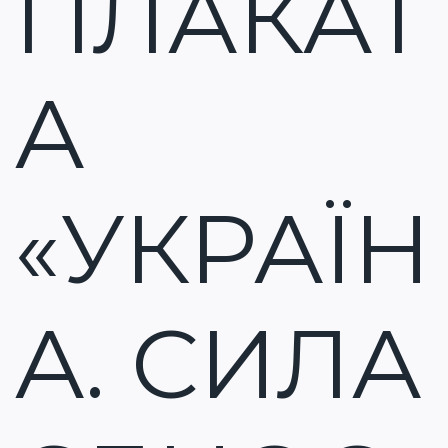
ПЛАКАТ
А
«УКРАЇН
А. СИЛА