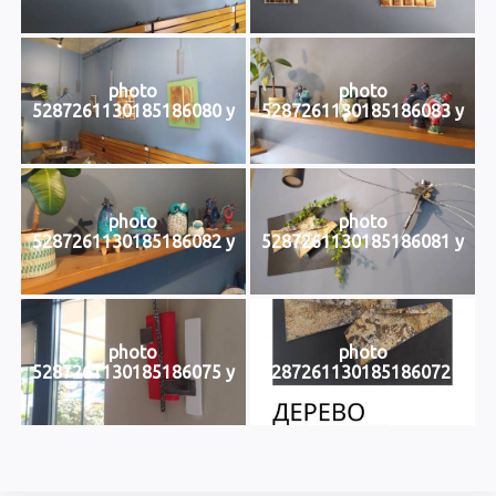
photo
photo
5287261130185186080 y
5287261130185186083 y
photo
photo
5287261130185186082 y
5287261130185186081 y
photo
photo
5287261130185186075 y
5287261130185186072 y