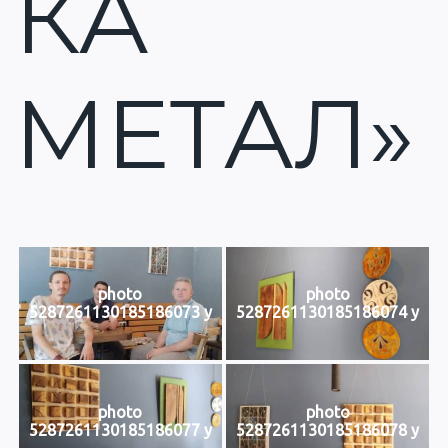
КА
МЕТАЛ»
photo
photo
5287261130185186073 y
5287261130185186074 y
photo
photo
5287261130185186077 y
5287261130185186078 y