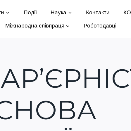
ти
Події
Наука
Контакти
К
Міжнародна співпраця
Роботодавці
АР’ЄРНІС
ОСНОВА