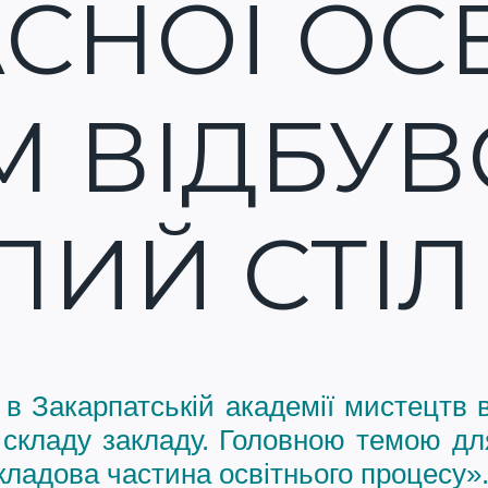
СНОЇ ОСВ
М ВІДБУВ
ЛИЙ СТІЛ
 в Закарпатській академії мистецтв в
о складу закладу. Головною темою дл
складова частина освітнього процесу»