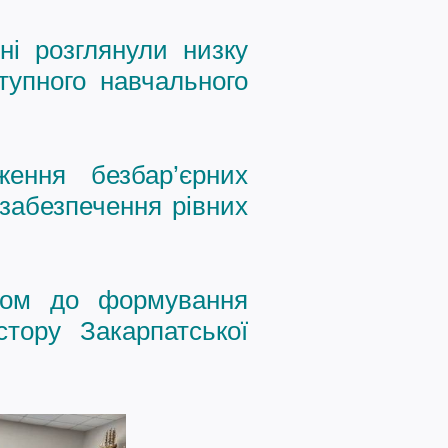
ні розглянули низку
тупного навчального
ження безбар’єрних
 забезпечення рівних
ком до формування
стору Закарпатської