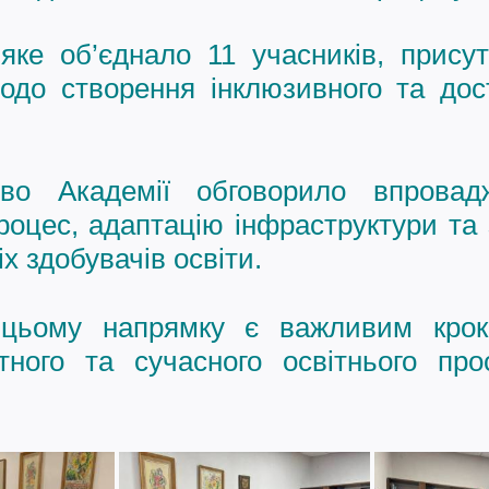
 яке об’єднало 11 учасників, присут
до створення інклюзивного та дос
тво Академії обговорило впровад
процес, адаптацію інфраструктури та
х здобувачів освіти.
 цьому напрямку є важливим кро
нтного та сучасного освітнього про