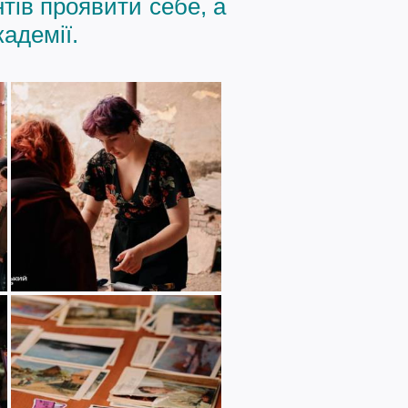
тів проявити себе, а
адемії.