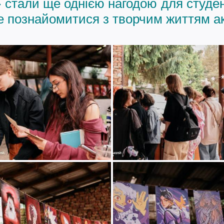
 стали ще однією нагодою для студен
 познайомитися з творчим життям ак