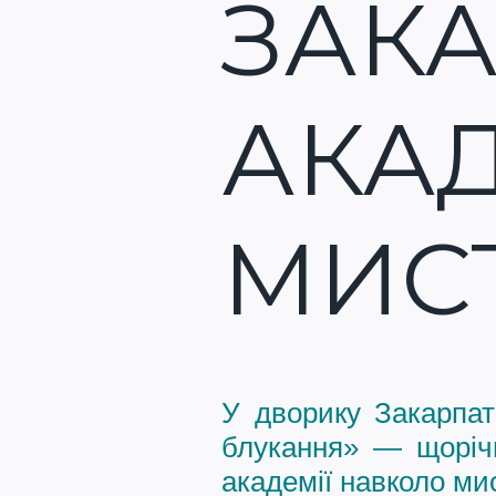
ЗАКА
АКАД
МИС
У дворику
Закарпат
блукання» — щорічн
академії навколо мис