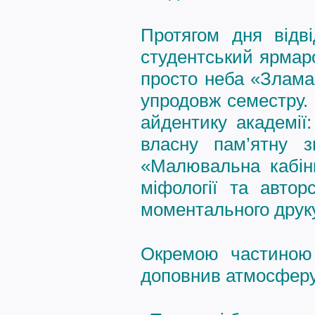
Протягом дня відві
студентський ярмаро
просто неба «Злама
упродовж семестру. 
айдентику академії:
власну пам’ятну з
«Малювальна кабінк
міфології та авто
моментального друку
Окремою частиною
доповнив атмосферу