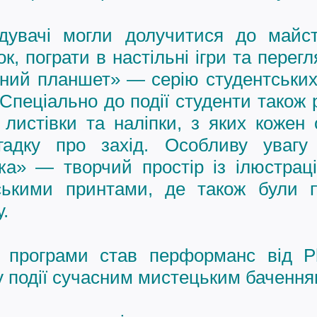
дувачі могли долучитися до майсте
к, пограти в настільні ігри та перегл
ний планшет» — серію студентських 
Спеціально до події студенти також
 листівки та наліпки, з яких кожен
гадку про захід. Особливу увагу
а» — творчий простір із ілюстрац
рськими принтами, де також були п
.
 програми став перформанс від
P
 події сучасним мистецьким бачення