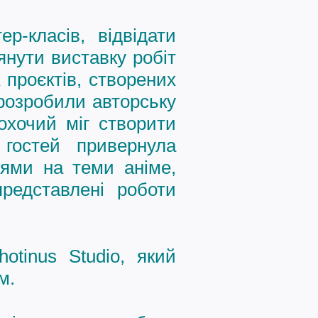
р-класів, відвідати
янути виставку робіт
проєктів, створених
 розробили авторську
 охочий міг створити
 гостей привернула
іями на теми аніме,
редставлені роботи
hotinus Studio
, який
м.